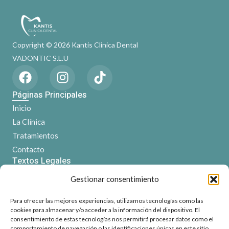
Copyright © 2026 Kantis Clinica Dental
VADONTIC S.L.U
F
I
T
a
n
i
c
s
k
Páginas Principales
e
t
t
Inicio
b
a
o
La Clínica
o
g
k
Tratamientos
o
r
Contacto
k
a
Textos Legales
m
Aviso Legal
Gestionar consentimiento
Política de Cookies
Política de Privacidad
Para ofrecer las mejores experiencias, utilizamos tecnologías como las
cookies para almacenar y/o acceder a la información del dispositivo. El
Accesibilidad
consentimiento de estas tecnologías nos permitirá procesar datos como el
Contacto
comportamiento de navegación o las identificaciones únicas en este sitio.