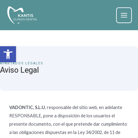
Ir
Main
al
Menu
contenido
Abrir barra de herramientas
APARTADOS LEGALES
Aviso Legal
VADONTIC, S.L.U
, responsable del sitio web, en adelante
RESPONSABLE, pone a disposición de los usuarios el
presente documento, con el que pretende dar cumplimiento
a las obligaciones dispuestas en la Ley 34/2002, de 11 de